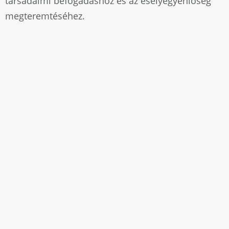
társadalmi befogadáshoz és az esélyegyenlőség
megteremtéséhez.