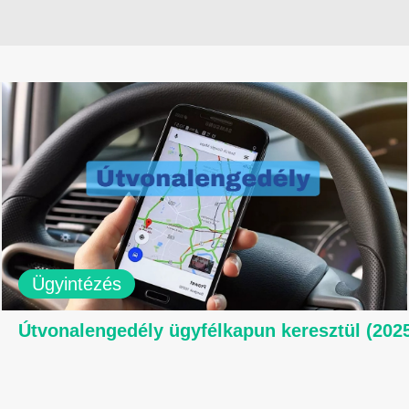
Ügyintézés
Útvonalengedély ügyfélkapun keresztül (202