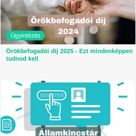
Ügyintézés
Örökbefogadói díj 2025 - Ezt mindenképpen
tudnod kell