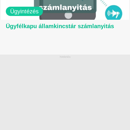
Ügyintézés
Ügyfélkapu államkincstár számlanyitás